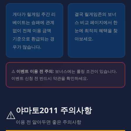
게다가 릴게임 주간 리
결국 릴게임존의 보너
베이트는 승패에 관계
스 비교 페이지에서 한
없이 전체 이용 금액
눈에 최적의 혜택을 찾
기준으로 환급되는 경
아보세요.
우가 많습니다.
⚠️
이벤트 이용 전 주의:
보너스에는 롤링 조건이 있습니다.
이벤트 신청 전 반드시 약관을 확인하세요.
야마토2011 주의사항
⚠️
이용 전 알아두면 좋은 주의사항