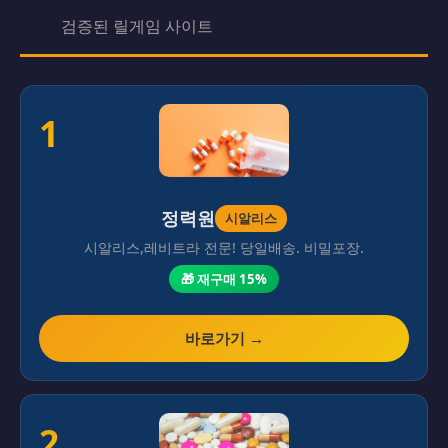
검증된 릴게임 사이트
1
정력원
시알리스
시알리스,레비트라 전문! 당일배송. 비밀포장.
🎁 재구매 15%
바로가기 →
2