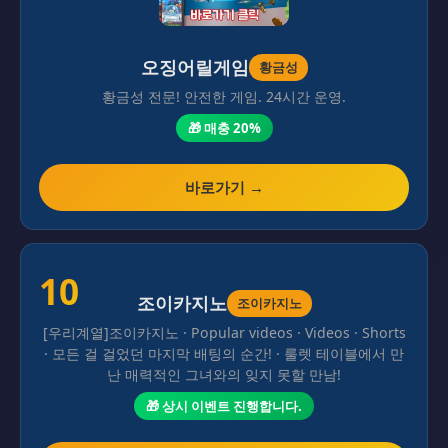
오징어릴게임
황금성
황금성 전문! 안전한 게임. 24시간 운영.
🎁 매충 20%
바로가기 →
10
조이카지노
조이카지노
[우리계열]조이카지노 · Popular videos · Videos · Shorts
· 모든 걸 걸었던 마지막 배팅의 순간! · 룰렛 테이블에서 만
난 매력적인 그녀와의 잊지 못할 만남!
🎁 상시 이벤트 진행합니다.