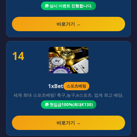
🎁 상시 이벤트 진행합니다.
바로가기 →
14
1xBet
스포츠베팅
세계 최대 스포츠베팅! 축구,농구,e스포츠. 업계 최고 배당.
🎁 첫입금100%(최대€130)
바로가기 →