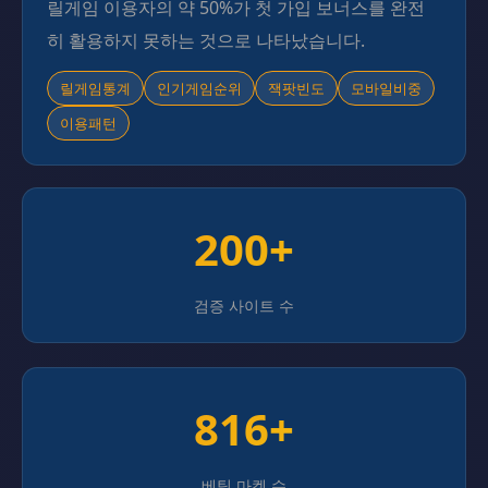
릴게임 이용자의 약 50%가 첫 가입 보너스를 완전
히 활용하지 못하는 것으로 나타났습니다.
릴게임통계
인기게임순위
잭팟빈도
모바일비중
이용패턴
200+
검증 사이트 수
816+
베팅 마켓 수