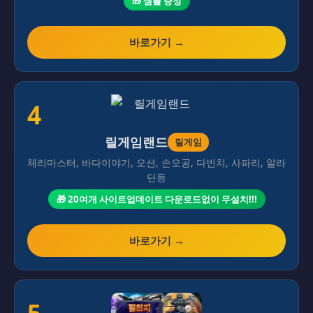
🎁 샘플 증정
바로가기 →
4
릴게임랜드
릴게임
체리마스터, 바다이야기, 오션, 손오공, 다빈치, 사파리, 알라
딘등
🎁 20여개 사이트업데이트 다운로드없이 무설치!!!
바로가기 →