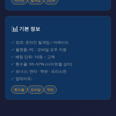
야마토
릴게임
2026
📊
기본 정보
✅ 장르: 온라인 릴게임 / 아케이드
✅ 플랫폼: PC · 모바일 모두 지원
✅ 베팅 단위: 10원 ~ 고액
✅ 환수율: 95~97% (사이트별 상이)
✅ 보너스: 연타 · 잭팟 · 프리스핀
✅ 업데이트:
환수율
모바일
잭팟