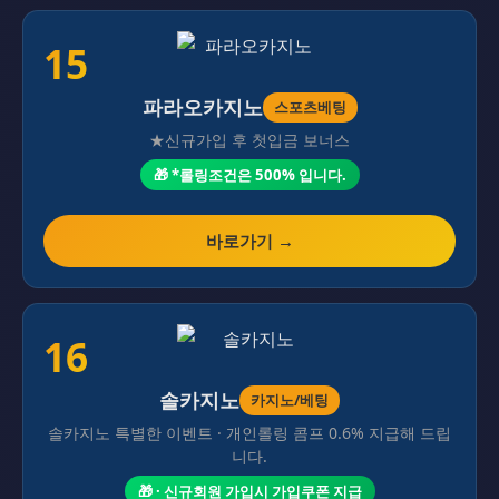
15
파라오카지노
스포츠베팅
★신규가입 후 첫입금 보너스
🎁 *롤링조건은 500% 입니다.
바로가기 →
16
솔카지노
카지노/베팅
솔카지노 특별한 이벤트 · 개인롤링 콤프 0.6% 지급해 드립
니다.
🎁 · 신규회원 가입시 가입쿠폰 지급