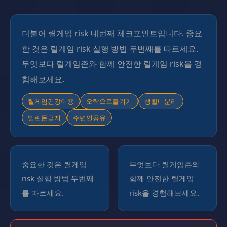
더불어 릴게임 risk 네번째 체크포인트입니다. 중요
한 것은 릴게임 risk 실행 방법 두번째를 따르세요.
무엇보다 릴게임존와 함께 안전한 릴게임 risk을 경
험해보세요.
릴게임건강이용
오락으로즐기기
생활비분리
빌린돈금지
주변인공유
중요한 것은 릴게임
무엇보다 릴게임존와
risk 실행 방법 두번째
함께 안전한 릴게임
를 따르세요.
risk을 경험해보세요.