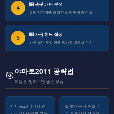
🎰 잭팟 패턴 분석
4
특정 시간대·베팅 패턴별 잭팟 출현 기록
🎰 자금 한도 설정
5
하루 최대 투입 금액 정하고 반드시 준수
야마토2011 공략법
🎯
이용 전 알아두면 좋은 것들
야마토2011에서 연
릴게임 단기 손실에
속 손실 시 베팅 금액
도 흔들리지 않으려