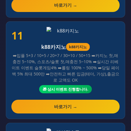
바로가기 →
11
k88카지노
k88카지노
➡️입플 5+3 / 10+5 / 20+7 / 30+10 / 50+15 ➡️카지노 첫,매
충전 5~10%, 스포츠/슬롯 첫,매충전 5~10% ➡️실시간 리베
이트 이벤트 슬롯게임4% ➡️롤링 100% ~ 500% ➡️당일 페이
백 5% 최대 500만 ➡️안전하고 빠른 입금(테더, 가상),출금으
로 고액도 OK
🎁 상시 이벤트 진행합니다.
바로가기 →