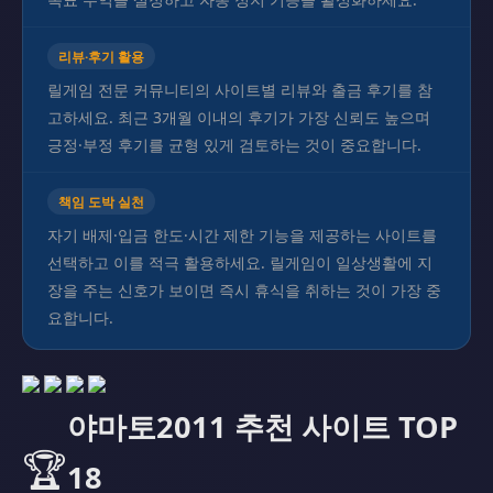
리뷰·후기 활용
릴게임 전문 커뮤니티의 사이트별 리뷰와 출금 후기를 참
고하세요. 최근 3개월 이내의 후기가 가장 신뢰도 높으며
긍정·부정 후기를 균형 있게 검토하는 것이 중요합니다.
책임 도박 실천
자기 배제·입금 한도·시간 제한 기능을 제공하는 사이트를
선택하고 이를 적극 활용하세요. 릴게임이 일상생활에 지
장을 주는 신호가 보이면 즉시 휴식을 취하는 것이 가장 중
요합니다.
야마토2011 추천 사이트 TOP
🏆
18