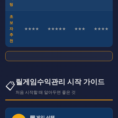
팅
초
보
자
★★★★
★★★★★
★★★
★★★★
추
천
릴게임수익관리 시작 가이드
📋
처음 시작할 때 알아두면 좋은 것
🎰 게임 선택