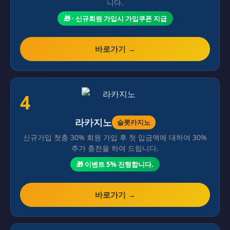
니다.
🎁 · 신규회원 가입시 가입쿠폰 지급
바로가기 →
4
라카지노
슬롯카지노
신규가입 첫충 30% 회원 가입 후 첫 입금액에 대하여 30%
추가 충전을 하여 드립니다.
🎁 이벤트 5% 진행합니다.
바로가기 →