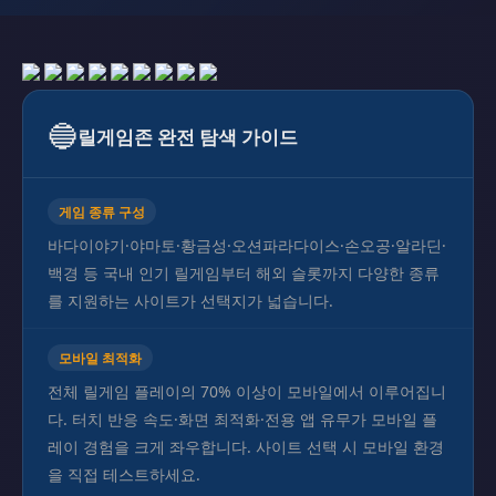
🔵
릴게임존 완전 탐색 가이드
게임 종류 구성
바다이야기·야마토·황금성·오션파라다이스·손오공·알라딘·
백경 등 국내 인기 릴게임부터 해외 슬롯까지 다양한 종류
를 지원하는 사이트가 선택지가 넓습니다.
모바일 최적화
전체 릴게임 플레이의 70% 이상이 모바일에서 이루어집니
다. 터치 반응 속도·화면 최적화·전용 앱 유무가 모바일 플
레이 경험을 크게 좌우합니다. 사이트 선택 시 모바일 환경
을 직접 테스트하세요.