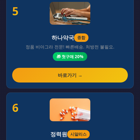
5
하나약국
종합
정품 비아그라 전문! 빠른배송. 처방전 불필요.
🎁 첫구매 20%
바로가기 →
6
정력원
시알리스