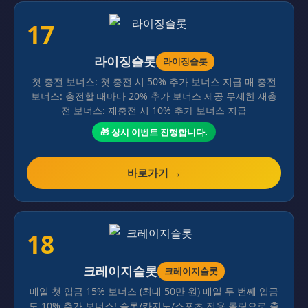
17
라이징슬롯
라이징슬롯
첫 충전 보너스: 첫 충전 시 50% 추가 보너스 지급 매 충전
보너스: 충전할 때마다 20% 추가 보너스 제공 무제한 재충
전 보너스: 재충전 시 10% 추가 보너스 지급
🎁 상시 이벤트 진행합니다.
바로가기 →
18
크레이지슬롯
크레이지슬롯
매일 첫 입금 15% 보너스 (최대 50만 원) 매일 두 번째 입금
도 10% 추가 보너스! 슬롯/카지노/스포츠 전용 롤링으로 출