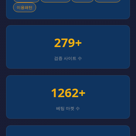
이용패턴
279+
검증 사이트 수
1262+
베팅 마켓 수