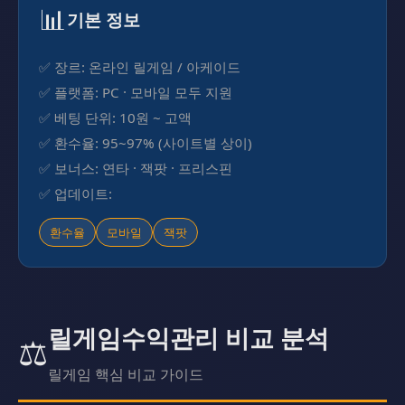
📊
기본 정보
✅ 장르: 온라인 릴게임 / 아케이드
✅ 플랫폼: PC · 모바일 모두 지원
✅ 베팅 단위: 10원 ~ 고액
✅ 환수율: 95~97% (사이트별 상이)
✅ 보너스: 연타 · 잭팟 · 프리스핀
✅ 업데이트:
환수율
모바일
잭팟
릴게임수익관리 비교 분석
⚖️
릴게임 핵심 비교 가이드