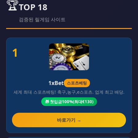
🏆
TOP 18
검증된 릴게임 사이트
1
1xBet
스포츠베팅
세계 최대 스포츠베팅! 축구,농구,e스포츠. 업계 최고 배당.
🎁 첫입금100%(최대€130)
바로가기 →