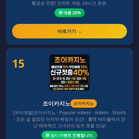
황금성 전문! 안전한 게임. 24시간 운영.
🎁 매충 20%
바로가기 →
15
조이카지노
조이카지노
[우리계열]조이카지노 · Popular videos · Videos · Shorts
· 모든 걸 걸었던 마지막 배팅의 순간! · 룰렛 테이블에서 만
난 매력적인 그녀와의 잊지 못할 만남!
🎁 상시 이벤트 진행합니다.