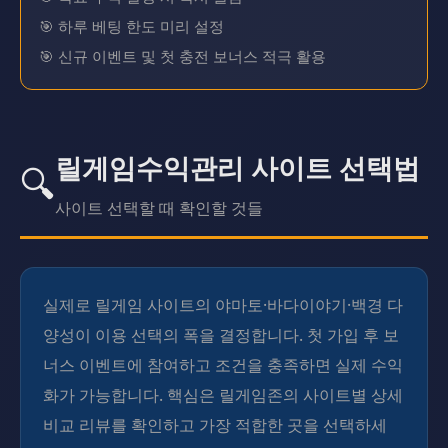
🎯 하루 베팅 한도 미리 설정
🎯 신규 이벤트 및 첫 충전 보너스 적극 활용
릴게임수익관리 사이트 선택법
🔍
사이트 선택할 때 확인할 것들
실제로 릴게임 사이트의 야마토·바다이야기·백경 다
양성이 이용 선택의 폭을 결정합니다. 첫 가입 후 보
너스 이벤트에 참여하고 조건을 충족하면 실제 수익
화가 가능합니다. 핵심은 릴게임존의 사이트별 상세
비교 리뷰를 확인하고 가장 적합한 곳을 선택하세