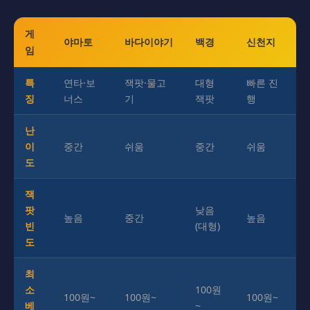
게
야마토
바다이야기
백경
신천지
임
특
연타·보
잭팟·물고
대형
빠른 진
징
너스
기
잭팟
행
난
이
중간
쉬움
중간
쉬움
도
잭
팟
낮음
높음
중간
높음
빈
(대형)
도
최
소
100원
100원~
100원~
100원~
베
~