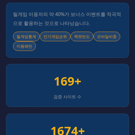
릴게임 이용자의 약 40%가 보너스 이벤트를 적극적
으로 활용하는 것으로 나타났습니다.
릴게임통계
인기게임순위
잭팟빈도
모바일비중
이용패턴
169+
검증 사이트 수
1674+