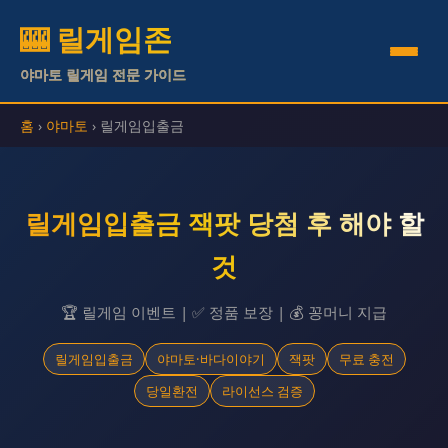
🎰 릴게임존
야마토 릴게임 전문 가이드
홈
›
야마토
› 릴게임입출금
릴게임입출금 잭팟 당첨 후 해야 할
것
🏆 릴게임 이벤트 | ✅ 정품 보장 | 💰 꽁머니 지급
릴게임입출금
야마토·바다이야기
잭팟
무료 충전
당일환전
라이선스 검증