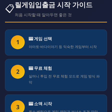
릴게임입출금 시작 가이드
📋
처음 시작할 때 알아두면 좋은 것
🎰 게임 선택
1
야마토·바다이야기 등 익숙한 게임부터 시작
🎰 무료 체험
2
실머니 투입 전 무료 체험 모드로 게임 방식 파
악
🎰 소액 시작
3
최소 베팅으로 게임 패턴과 보너스 조건 파악