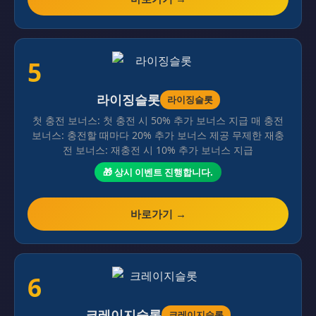
5
라이징슬롯
라이징슬롯
첫 충전 보너스: 첫 충전 시 50% 추가 보너스 지급 매 충전
보너스: 충전할 때마다 20% 추가 보너스 제공 무제한 재충
전 보너스: 재충전 시 10% 추가 보너스 지급
🎁 상시 이벤트 진행합니다.
바로가기 →
6
크레이지슬롯
크레이지슬롯