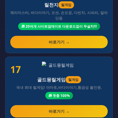
릴천지
릴게임
체리마스터, 바다이야기, 오션, 손오공, 다빈치, 사파리, 알라
딘등
🎁 20여개 사이트업데이트 다운로드없이 무설치!!!
바로가기 →
17
골드몽릴게임
릴게임
국내 최대 릴게임! 야마토,바다이야기,황금성 올인원.
🎁 첫충 100%
바로가기 →