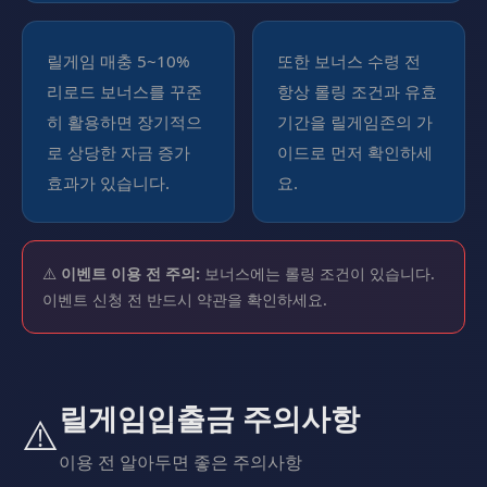
릴게임 매충 5~10%
또한 보너스 수령 전
리로드 보너스를 꾸준
항상 롤링 조건과 유효
히 활용하면 장기적으
기간을 릴게임존의 가
로 상당한 자금 증가
이드로 먼저 확인하세
효과가 있습니다.
요.
⚠️
이벤트 이용 전 주의:
보너스에는 롤링 조건이 있습니다.
이벤트 신청 전 반드시 약관을 확인하세요.
릴게임입출금 주의사항
⚠️
이용 전 알아두면 좋은 주의사항