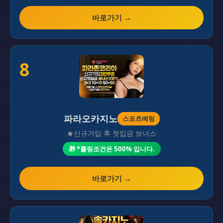
바로가기 →
8
파라오카지노
스포츠베팅
★신규가입 후 첫입금 보너스
🎁 *롤링조건은 500% 입니다.
바로가기 →