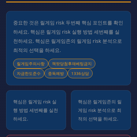
중요한 것은 릴게임 risk 두번째 핵심 포인트를 확인
하세요. 핵심은 릴게임 risk 실행 방법 세번째를 실
천하세요. 핵심은 릴게임존의 릴게임 risk 분석으로
최적의 선택을 하세요.
릴게임주의사항
잭팟당첨후재베팅금지
자금한도준수
중독예방
1336상담
핵심은 릴게임 risk 실
핵심은 릴게임존의 릴
행 방법 세번째를 실천
게임 risk 분석으로 최
하세요.
적의 선택을 하세요.