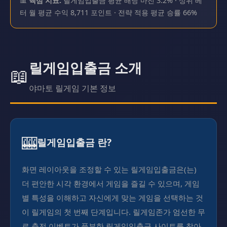
📊
핵심 지표:
릴게임입출금 평균 배당 마진 3.2% · 상위 베
터 월 평균 수익 8,711 포인트 · 전략 적용 평균 승률 66%
릴게임입출금 소개
📖
야마토 릴게임 기본 정보
🎰
릴게임입출금 란?
화면 레이아웃을 조정할 수 있는 릴게임입출금은(는)
더 편안한 시각 환경에서 게임을 즐길 수 있으며, 게임
별 특성을 이해하고 자신에게 맞는 게임을 선택하는 것
이 릴게임의 첫 번째 단계입니다. 릴게임존가 엄선한 무
료 충전 이벤트가 풍부한 릴게임입출금 사이트를 찾아