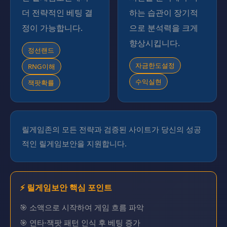
배당 패턴을 파악하
릴게임 매일 일정한
면 릴게임보안에서
시간을 분석에 투자
더 전략적인 베팅 결
하는 습관이 장기적
정이 가능합니다.
으로 분석력을 크게
향상시킵니다.
정선랜드
자금한도설정
RNG이해
수익실현
잭팟확률
릴게임존의 모든 전략과 검증된 사이트가 당신의 성공
적인 릴게임보안을 지원합니다.