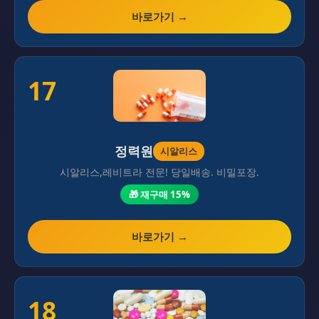
정품 비아그라 전문! 빠른배송. 처방전 불필요.
🎁 첫구매 20%
바로가기 →
17
정력원
시알리스
시알리스,레비트라 전문! 당일배송. 비밀포장.
🎁 재구매 15%
바로가기 →