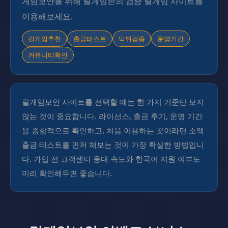
공식 먹튀 검증 커뮤니티를 통해 릴게임 사이트의
이용 이력을 철저히 조사하세요. 실제로 안전한 릴
게임보안을 위해 릴게임존의 검증 릴게임 사이트를
이용해보세요.
릴게임추천
출금테스트
먹튀검증
운영기간
커뮤니티확인
릴게임보안 사이트를 선택할 때는 한 가지 기준만 보지
않는 것이 중요합니다. 라이선스, 출금 후기, 운영 기간
을 종합적으로 확인하고, 처음 이용하는 곳이라면 소액
출금 테스트를 먼저 해보는 것이 가장 확실한 방법입니
다. 가입 전 고객센터 응대 속도와 한국어 지원 여부도
미리 확인해두면 좋습니다.