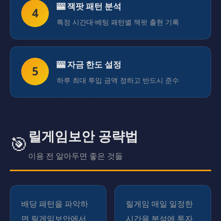
최소 베팅으로 게임 패턴과 보너스 조건 파악
🎰 잭팟 패턴 분석
4
특정 시간대·베팅 패턴별 잭팟 출현 기록
🎰 자금 한도 설정
5
하루 최대 투입 금액 정하고 반드시 준수
릴게임보안 공략법
🎯
이용 전 알아두면 좋은 것들