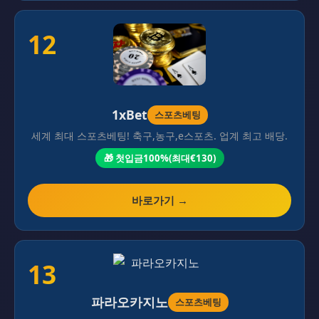
12
1xBet
스포츠베팅
세계 최대 스포츠베팅! 축구,농구,e스포츠. 업계 최고 배당.
🎁 첫입금100%(최대€130)
바로가기 →
13
파라오카지노
스포츠베팅