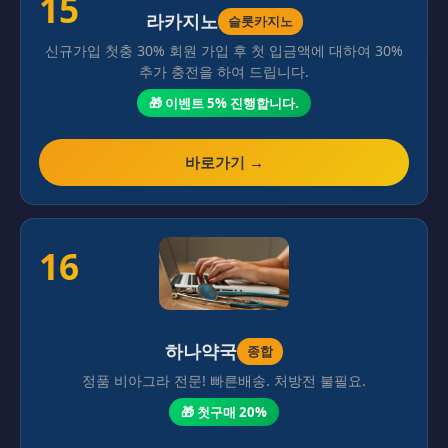
15
라카지노
슬롯카지노
신규가입 첫충 30% 회원 가입 후 첫 입금액에 대하여 30%
추가 충전을 하여 드립니다.
🎁 이벤트 5% 진행합니다.
바로가기 →
16
하나약국
종합