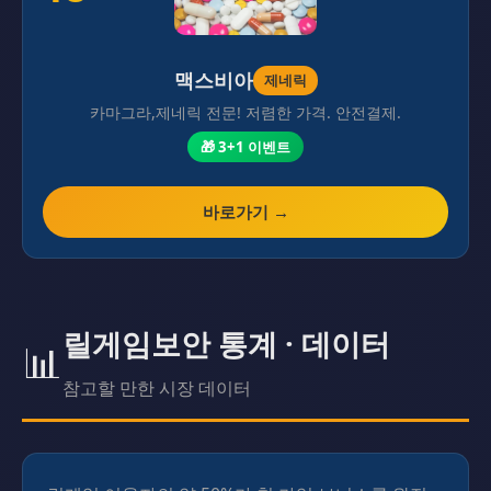
18
맥스비아
제네릭
카마그라,제네릭 전문! 저렴한 가격. 안전결제.
🎁 3+1 이벤트
바로가기 →
릴게임보안 통계 · 데이터
📊
참고할 만한 시장 데이터