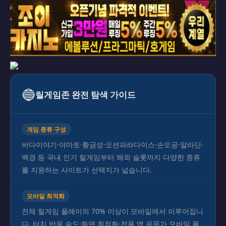
🔵
릴게임존 완전 탐색 가이드
게임 종류 구성
바다이야기·야마토·황금성·오션파라다이스·손오공·알라딘·
백경 등 국내 인기 릴게임부터 해외 슬롯까지 다양한 종류
를 지원하는 사이트가 선택지가 넓습니다.
모바일 최적화
전체 릴게임 플레이의 70% 이상이 모바일에서 이루어집니
다. 터치 반응 속도·화면 최적화·전용 앱 유무가 모바일 플