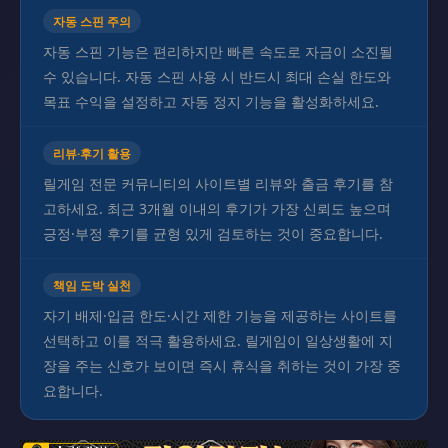
자동 스핀 주의
자동 스핀 기능은 편리하지만 빠른 속도로 자금이 소진될
수 있습니다. 자동 스핀 사용 시 반드시 최대 손실 한도와
목표 수익을 설정하고 자동 정지 기능을 활성화하세요.
리뷰·후기 활용
릴게임 전문 커뮤니티의 사이트별 리뷰와 출금 후기를 참
고하세요. 최근 3개월 이내의 후기가 가장 신뢰도 높으며
긍정·부정 후기를 균형 있게 검토하는 것이 중요합니다.
책임 도박 실천
자기 배제·입금 한도·시간 제한 기능을 제공하는 사이트를
선택하고 이를 적극 활용하세요. 릴게임이 일상생활에 지
장을 주는 신호가 보이면 즉시 휴식을 취하는 것이 가장 중
요합니다.