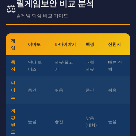
릴게임보안 비교 분석
⚖️
릴게임 핵심 비교 가이드
게
야마토
바다이야기
백경
신천지
임
특
연타·보
잭팟·물고
대형
빠른 진
징
너스
기
잭팟
행
난
이
중간
쉬움
중간
쉬움
도