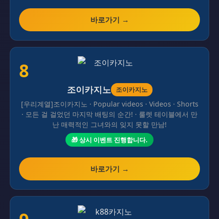
바로가기 →
8
조이카지노
조이카지노
[우리계열]조이카지노 · Popular videos · Videos · Shorts
· 모든 걸 걸었던 마지막 배팅의 순간! · 룰렛 테이블에서 만
난 매력적인 그녀와의 잊지 못할 만남!
🎁 상시 이벤트 진행합니다.
바로가기 →